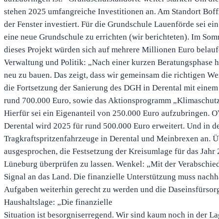
stehen 2025 umfangreiche Investitionen an. Am Standort Bof
der Fenster investiert. Für die Grundschule Lauenförde sei ei
eine neue Grundschule zu errichten (wir berichteten). Im So
dieses Projekt würden sich auf mehrere Millionen Euro belau
Verwaltung und Politik: „Nach einer kurzen Beratungsphase h
neu zu bauen. Das zeigt, dass wir gemeinsam die richtigen Wei
die Fortsetzung der Sanierung des DGH in Derental mit einem
rund 700.000 Euro, sowie das Aktionsprogramm „Klimaschutz 
Hierfür sei ein Eigenanteil von 250.000 Euro aufzubringen. 
Derental wird 2025 für rund 500.000 Euro erweitert. Und in 
Tragkraftspritzenfahrzeuge in Derental und Meinbrexen an.
ausgesprochen, die Festsetzung der Kreisumlage für das Jah
Lüneburg überprüfen zu lassen. Wenkel: „Mit der Verabschie
Signal an das Land. Die finanzielle Unterstützung muss nachh
Aufgaben weiterhin gerecht zu werden und die Daseinsfürsor
Haushaltslage: „Die finanzielle
Situation ist besorgniserregend. Wir sind kaum noch in der La