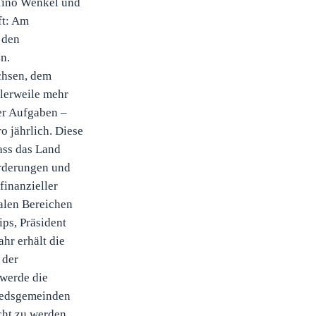
ino Wenkel und
ft: Am
 den
n.
chsen, dem
tlerweile mehr
er Aufgaben –
o jährlich. Diese
ass das Land
rderungen und
finanzieller
ralen Bereichen
ps, Präsident
hr erhält die
 der
 werde die
liedsgemeinden
cht zu werden,