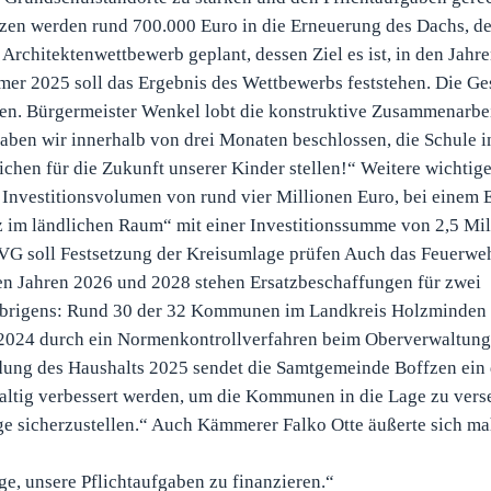
fzen werden rund 700.000 Euro in die Erneuerung des Dachs, d
n Architektenwettbewerb geplant, dessen Ziel es ist, in den Jah
mmer 2025 soll das Ergebnis des Wettbewerbs feststehen. Die G
fen. Bürgermeister Wenkel lobt die konstruktive Zusammenarbe
aben wir innerhalb von drei Monaten beschlossen, die Schule 
chen für die Zukunft unserer Kinder stellen!“ Weitere wichtige
 Investitionsvolumen von rund vier Millionen Euro, bei einem 
im ländlichen Raum“ mit einer Investitionssumme von 2,5 Mil
OVG soll Festsetzung der Kreisumlage prüfen Auch das Feuerwe
den Jahren 2026 und 2028 stehen Ersatzbeschaffungen für zwei
 Übrigens: Rund 30 der 32 Kommunen im Landkreis Holzminden 
r 2024 durch ein Normenkontrollverfahren beim Oberverwaltung
dung des Haushalts 2025 sendet die Samtgemeinde Boffzen ein 
altig verbessert werden, um die Kommunen in die Lage zu verse
ge sicherzustellen.“ Auch Kämmerer Falko Otte äußerte sich m
ge, unsere Pflichtaufgaben zu finanzieren.“