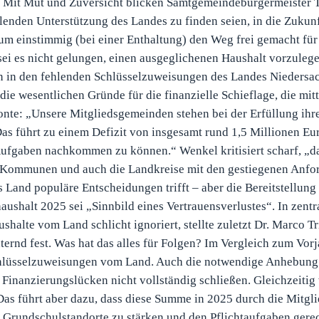
t und Zuversicht blicken Samtgemeindebürgermeister T
ehlenden Unterstützung des Landes zu finden seien, in die Zukun
m einstimmig (bei einer Enthaltung) den Weg frei gemacht für
i es nicht gelungen, einen ausgeglichenen Haushalt vorzulege
 in den fehlenden Schlüsselzuweisungen des Landes Niedersa
e wesentlichen Gründe für die finanzielle Schieflage, die mit
te: „Unsere Mitgliedsgemeinden stehen bei der Erfüllung ihr
as führt zu einem Defizit von insgesamt rund 1,5 Millionen Eur
 Aufgaben nachkommen zu können.“ Wenkel kritisiert scharf, „d
 Kommunen und auch die Landkreise mit den gestiegenen Anfo
as Land populäre Entscheidungen trifft – aber die Bereitstellung 
aushalt 2025 sei „Sinnbild eines Vertrauensverlustes“. In zent
lte vom Land schlicht ignoriert, stellte zuletzt Dr. Marco Tri
rnd fest. Was hat das alles für Folgen? Im Vergleich zum Vorja
chlüsselzuweisungen vom Land. Auch die notwendige Anhebung
inanzierungslücken nicht vollständig schließen. Gleichzeitig
Das führt aber dazu, dass diese Summe in 2025 durch die Mitg
e Grundschulstandorte zu stärken und den Pflichtaufgaben gere