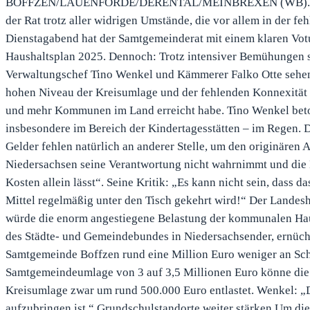
BOFFZEN/LAUENFÖRDE/DERENTAL/MEINBREXEN (WB). Mit Mu
der Rat trotz aller widrigen Umstände, die vor allem in der f
Dienstagabend hat der Samtgemeinderat mit einem klaren Votu
Haushaltsplan 2025. Dennoch: Trotz intensiver Bemühungen se
Verwaltungschef Tino Wenkel und Kämmerer Falko Otte sehen
hohen Niveau der Kreisumlage und der fehlenden Konnexität di
und mehr Kommunen im Land erreicht habe. Tino Wenkel beton
insbesondere im Bereich der Kindertagesstätten – im Regen. D
Gelder fehlen natürlich an anderer Stelle, um den originären
Niedersachsen seine Verantwortung nicht wahrnimmt und die
Kosten allein lässt“. Seine Kritik: „Es kann nicht sein, dass d
Mittel regelmäßig unter den Tisch gekehrt wird!“ Der Landesh
würde die enorm angestiegene Belastung der kommunalen Hausha
des Städte- und Gemeindebundes in Niedersachsender, ernüchte
Samtgemeinde Boffzen rund eine Million Euro weniger an S
Samtgemeindeumlage von 3 auf 3,5 Millionen Euro könne die F
Kreisumlage zwar um rund 500.000 Euro entlastet. Wenkel: „
aufzubringen ist.“ Grundschulstandorte weiter stärken Um di