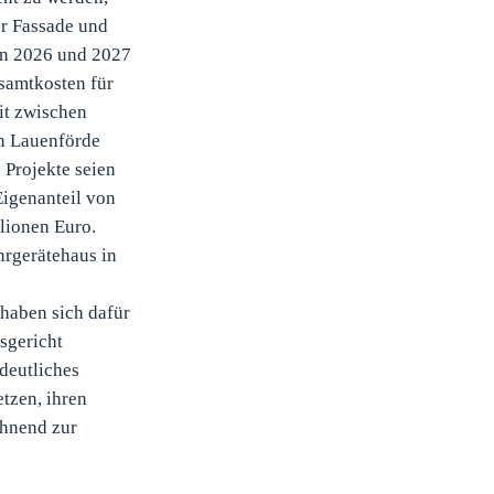
er Fassade und
ren 2026 und 2027
esamtkosten für
it zwischen
in Lauenförde
 Projekte seien
Eigenanteil von
lionen Euro.
hrgerätehaus in
haben sich dafür
sgericht
deutliches
tzen, ihren
ahnend zur